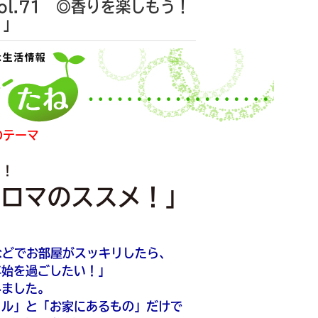
l.71 ◎香りを楽しもう！
！」
のテーマ
う！
アロマのススメ！」
などでお部屋がスッキリしたら、
年始を過ごしたい！」
みました。
イル」と「お家にあるもの」だけで