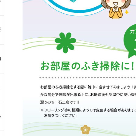
お
ぼ
物
ら
め