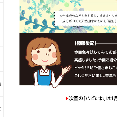
ツ
カ
趣
文