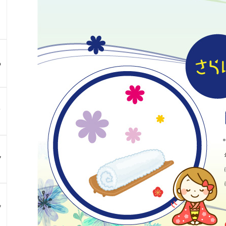
る
？
ア
ン