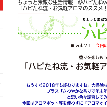
ちょっと素敵な生活情報 ◎ハピたねvo
「ハピたね流・お気軽アロマのススメ
」
ろ
vol.７１
今回
■
香りを楽しも
！
「ハピたね流・お気軽
ツ
もうすぐ2018年も終わりますね。大掃除
プラス「さわやかな香りで年末
と思い色々調査して
今回はアロマポット等を使わずに「アロマオ