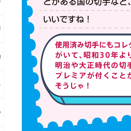
お
ぼ
物
ら
め