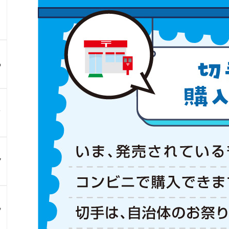
る
？
ア
ン