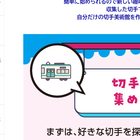
ス
簡単に始められるので新しい趣
収集した切手
自分だけの切手美術館を
伝
よ