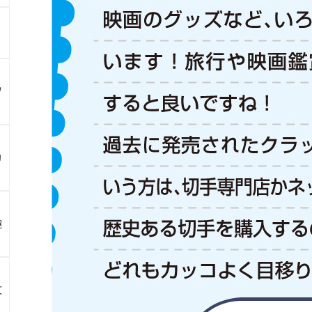
ツ
カ
趣
文