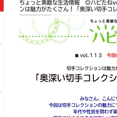
ちょっと素敵な生活情報 ◎ハピたねvo
ンは魅力がたくさん！「奥深い切手コ
」
ろ
vol.１１３
今回
■
！
切手コレクションは魅力
「奥深い切手コレク
ツ
みなさん、こんに
今回は切手コレクションの魅力に
年代や性別を問わず